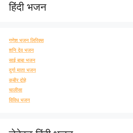
हिंदी भजन
गणेश भजन लिरिक्स
शनि देव भजन
साई बाबा भजन
दुर्गा माता भजन
कबीर दोहे
चालीसा
विविध भजन