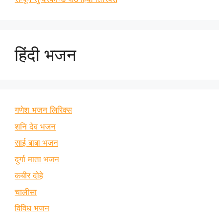
हिंदी भजन
गणेश भजन लिरिक्स
शनि देव भजन
साई बाबा भजन
दुर्गा माता भजन
कबीर दोहे
चालीसा
विविध भजन