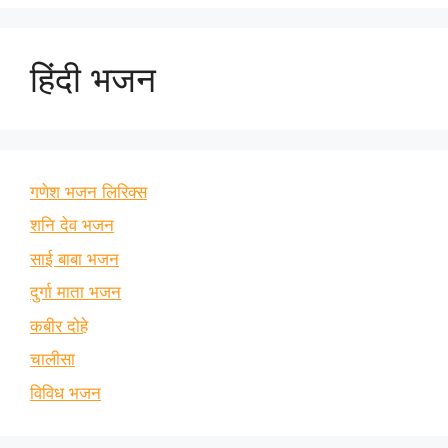
हिंदी भजन
गणेश भजन लिरिक्स
शनि देव भजन
साई बाबा भजन
दुर्गा माता भजन
कबीर दोहे
चालीसा
विविध भजन