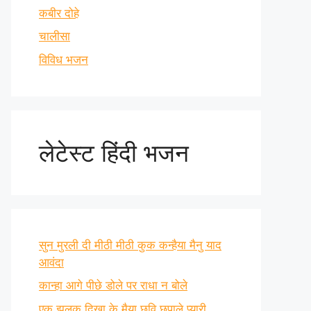
कबीर दोहे
चालीसा
विविध भजन
लेटेस्ट हिंदी भजन
सुन मुरली दी मीठी मीठी कुक कन्हैया मैनु याद
आवंदा
कान्हा आगे पीछे डोले पर राधा न बोले
एक झलक दिखा के मैया छवि छुपाले प्यारी