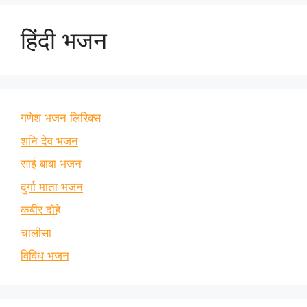
हिंदी भजन
गणेश भजन लिरिक्स
शनि देव भजन
साई बाबा भजन
दुर्गा माता भजन
कबीर दोहे
चालीसा
विविध भजन