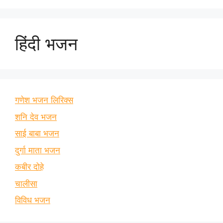
हिंदी भजन
गणेश भजन लिरिक्स
शनि देव भजन
साई बाबा भजन
दुर्गा माता भजन
कबीर दोहे
चालीसा
विविध भजन