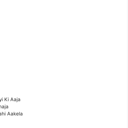
i Ki Aaja
naja
ahi Aakela