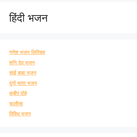
हिंदी भजन
गणेश भजन लिरिक्स
शनि देव भजन
साई बाबा भजन
दुर्गा माता भजन
कबीर दोहे
चालीसा
विविध भजन