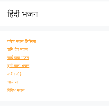
हिंदी भजन
गणेश भजन लिरिक्स
शनि देव भजन
साई बाबा भजन
दुर्गा माता भजन
कबीर दोहे
चालीसा
विविध भजन