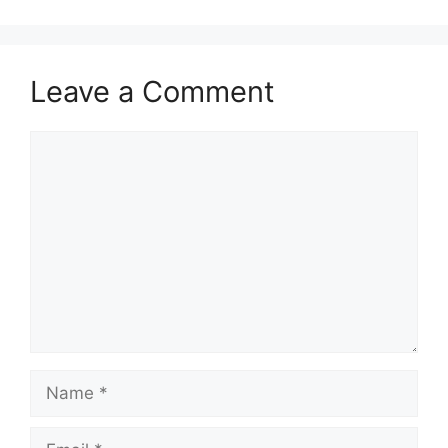
Leave a Comment
Comment
Name
Email