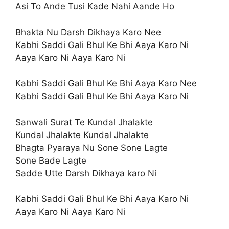
Asi To Ande Tusi Kade Nahi Aande Ho
Bhakta Nu Darsh Dikhaya Karo Nee
Kabhi Saddi Gali Bhul Ke Bhi Aaya Karo Ni
Aaya Karo Ni Aaya Karo Ni
Kabhi Saddi Gali Bhul Ke Bhi Aaya Karo Nee
Kabhi Saddi Gali Bhul Ke Bhi Aaya Karo Ni
Sanwali Surat Te Kundal Jhalakte
Kundal Jhalakte Kundal Jhalakte
Bhagta Pyaraya Nu Sone Sone Lagte
Sone Bade Lagte
Sadde Utte Darsh Dikhaya karo Ni
Kabhi Saddi Gali Bhul Ke Bhi Aaya Karo Ni
Aaya Karo Ni Aaya Karo Ni