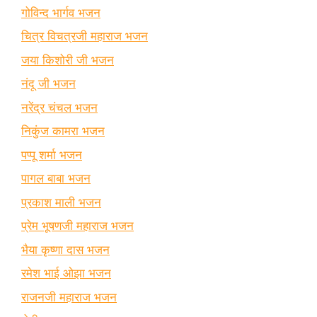
गोविन्द भार्गव भजन
चित्र विचत्रजी महाराज भजन
जया किशोरी जी भजन
नंदू जी भजन
नरेंद्र चंचल भजन
निकुंज कामरा भजन
पप्पू शर्मा भजन
पागल बाबा भजन
प्रकाश माली भजन
प्रेम भूषणजी महाराज भजन
भैया कृष्णा दास भजन
रमेश भाई ओझा भजन
राजनजी महाराज भजन