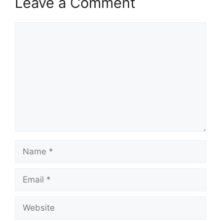
Leave a Comment
Comment
Name
Email
Website