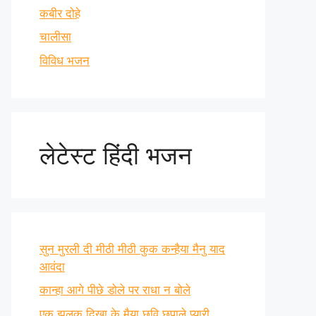
कबीर दोहे
चालीसा
विविध भजन
लेटेस्ट हिंदी भजन
सुन मुरली दी मीठी मीठी कुक कन्हैया मैनु याद
आवंदा
कान्हा आगे पीछे डोले पर राधा न बोले
एक झलक दिखा के मैया छवि छुपाले प्यारी