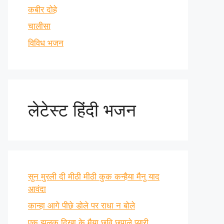
कबीर दोहे
चालीसा
विविध भजन
लेटेस्ट हिंदी भजन
सुन मुरली दी मीठी मीठी कुक कन्हैया मैनु याद
आवंदा
कान्हा आगे पीछे डोले पर राधा न बोले
एक झलक दिखा के मैया छवि छुपाले प्यारी