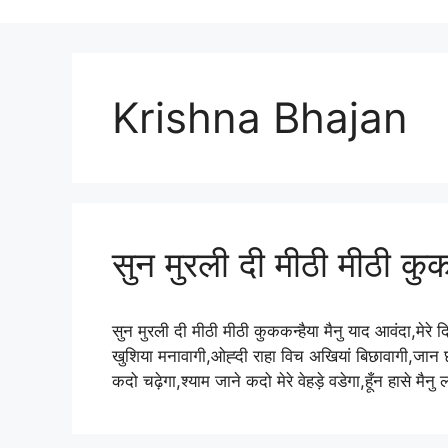
Krishna Bhajan
सुन मुरली दी मीठी मीठी कुक
सुन मुरली दी मीठी मीठी कुककन्हैया मैनु याद आवंदा,मेरे
खुशिया मनावागी,ओह्दी राहा विच अखियां बिछावागी,जान छड
कदो चढ़ेगा,श्याम जाने कदो मेरे वेहड़े वडेगा,हूँन हासे म