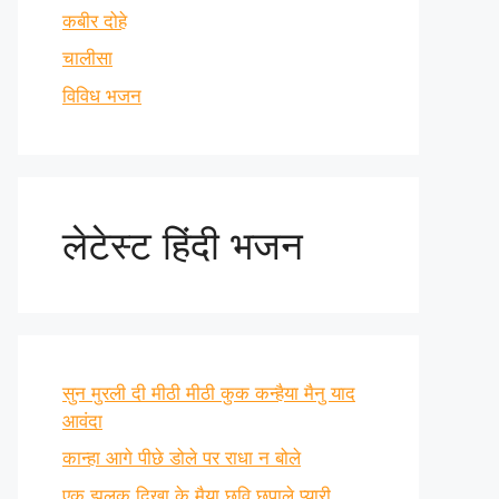
कबीर दोहे
चालीसा
विविध भजन
लेटेस्ट हिंदी भजन
सुन मुरली दी मीठी मीठी कुक कन्हैया मैनु याद
आवंदा
कान्हा आगे पीछे डोले पर राधा न बोले
एक झलक दिखा के मैया छवि छुपाले प्यारी