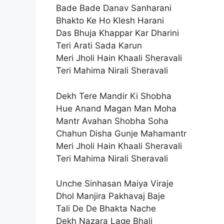
Bade Bade Danav Sanharani
Bhakto Ke Ho Klesh Harani
Das Bhuja Khappar Kar Dharini
Teri Arati Sada Karun
Meri Jholi Hain Khaali Sheravali
Teri Mahima Nirali Sheravali
Dekh Tere Mandir Ki Shobha
Hue Anand Magan Man Moha
Mantr Avahan Shobha Soha
Chahun Disha Gunje Mahamantr
Meri Jholi Hain Khaali Sheravali
Teri Mahima Nirali Sheravali
Unche Sinhasan Maiya Viraje
Dhol Manjira Pakhavaj Baje
Tali De De Bhakta Nache
Dekh Nazara Lage Bhali