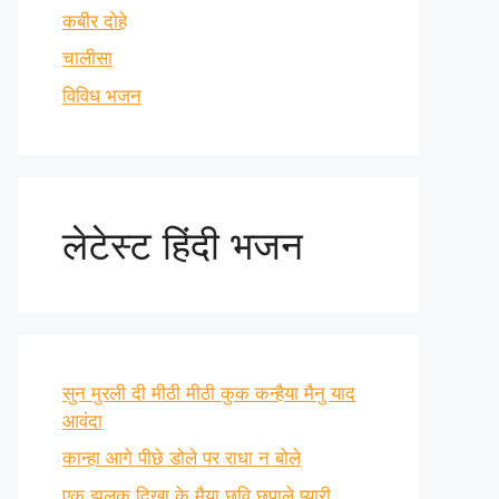
कबीर दोहे
चालीसा
विविध भजन
लेटेस्ट हिंदी भजन
सुन मुरली दी मीठी मीठी कुक कन्हैया मैनु याद
आवंदा
कान्हा आगे पीछे डोले पर राधा न बोले
एक झलक दिखा के मैया छवि छुपाले प्यारी