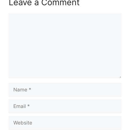
Leave a Comment
Comment
Name
Email
Website