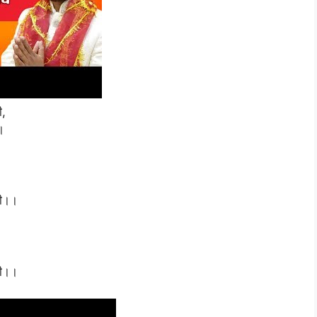
ी,
।
ाली।।
ाली।।