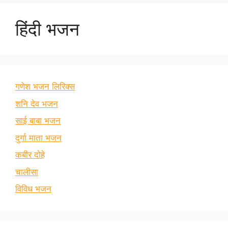
हिंदी भजन
गणेश भजन लिरिक्स
शनि देव भजन
साई बाबा भजन
दुर्गा माता भजन
कबीर दोहे
चालीसा
विविध भजन