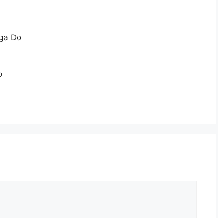
ga Do
o