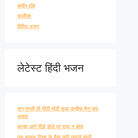
कबीर दोहे
चालीसा
विविध भजन
लेटेस्ट हिंदी भजन
सुन मुरली दी मीठी मीठी कुक कन्हैया मैनु याद
आवंदा
कान्हा आगे पीछे डोले पर राधा न बोले
एक झलक दिखा के मैया छवि छुपाले प्यारी