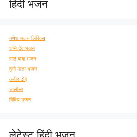
हिंदी भजन
गणेश भजन लिरिक्स
शनि देव भजन
साई बाबा भजन
दुर्गा माता भजन
कबीर दोहे
चालीसा
विविध भजन
लेटेस्ट हिंदी भजन