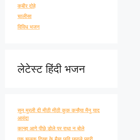
कबीर दोहे
चालीसा
विविध भजन
लेटेस्ट हिंदी भजन
सुन मुरली दी मीठी मीठी कुक कन्हैया मैनु याद
आवंदा
कान्हा आगे पीछे डोले पर राधा न बोले
एक झलक दिखा के मैया छवि छुपाले प्यारी