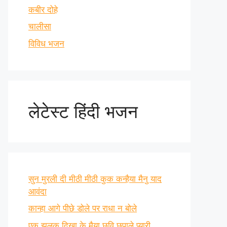
कबीर दोहे
चालीसा
विविध भजन
लेटेस्ट हिंदी भजन
सुन मुरली दी मीठी मीठी कुक कन्हैया मैनु याद
आवंदा
कान्हा आगे पीछे डोले पर राधा न बोले
एक झलक दिखा के मैया छवि छुपाले प्यारी