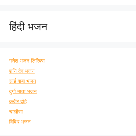
हिंदी भजन
गणेश भजन लिरिक्स
शनि देव भजन
साई बाबा भजन
दुर्गा माता भजन
कबीर दोहे
चालीसा
विविध भजन