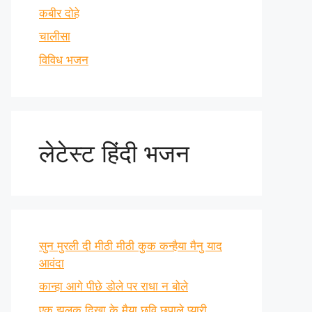
कबीर दोहे
चालीसा
विविध भजन
लेटेस्ट हिंदी भजन
सुन मुरली दी मीठी मीठी कुक कन्हैया मैनु याद
आवंदा
कान्हा आगे पीछे डोले पर राधा न बोले
एक झलक दिखा के मैया छवि छुपाले प्यारी