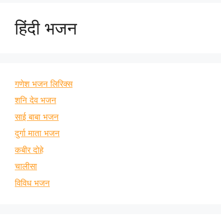
हिंदी भजन
गणेश भजन लिरिक्स
शनि देव भजन
साई बाबा भजन
दुर्गा माता भजन
कबीर दोहे
चालीसा
विविध भजन