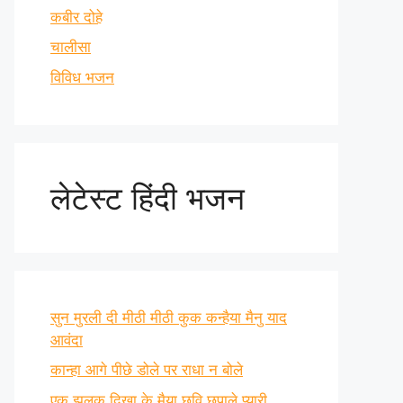
कबीर दोहे
चालीसा
विविध भजन
लेटेस्ट हिंदी भजन
सुन मुरली दी मीठी मीठी कुक कन्हैया मैनु याद
आवंदा
कान्हा आगे पीछे डोले पर राधा न बोले
एक झलक दिखा के मैया छवि छुपाले प्यारी