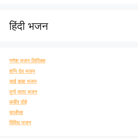
हिंदी भजन
गणेश भजन लिरिक्स
शनि देव भजन
साई बाबा भजन
दुर्गा माता भजन
कबीर दोहे
चालीसा
विविध भजन