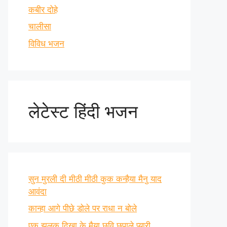
कबीर दोहे
चालीसा
विविध भजन
लेटेस्ट हिंदी भजन
सुन मुरली दी मीठी मीठी कुक कन्हैया मैनु याद
आवंदा
कान्हा आगे पीछे डोले पर राधा न बोले
एक झलक दिखा के मैया छवि छुपाले प्यारी