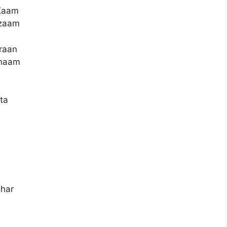
 Kaam
nzaam
raan
inaam
ta
har