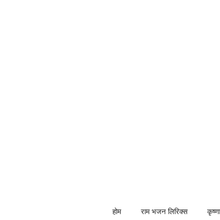
Skip
to
content
होम
राम भजन लिरिक्स
कृष्