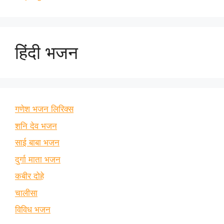
हिंदी भजन
गणेश भजन लिरिक्स
शनि देव भजन
साई बाबा भजन
दुर्गा माता भजन
कबीर दोहे
चालीसा
विविध भजन