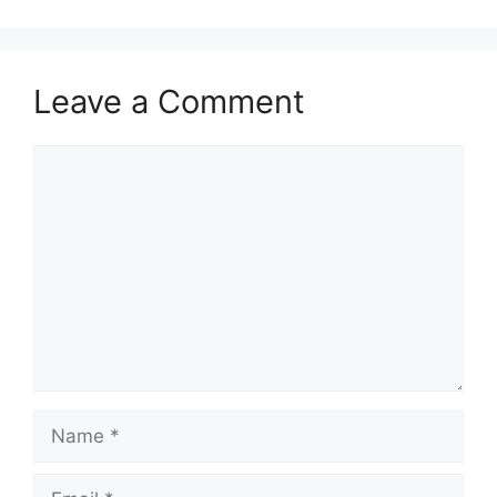
Leave a Comment
Comment
Name
Email