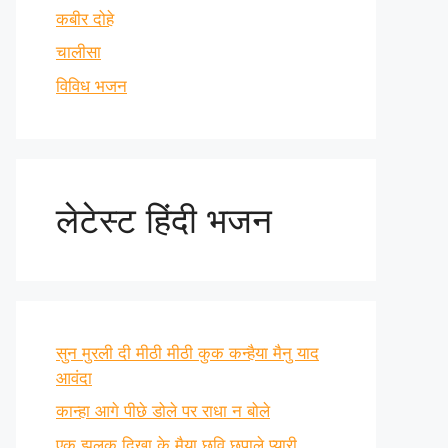
कबीर दोहे
चालीसा
विविध भजन
लेटेस्ट हिंदी भजन
सुन मुरली दी मीठी मीठी कुक कन्हैया मैनु याद
आवंदा
कान्हा आगे पीछे डोले पर राधा न बोले
एक झलक दिखा के मैया छवि छुपाले प्यारी