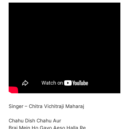
Singer – Chitra Vichitraji Maharaj
Chahu Dish Chahu Aur
Braj Mein Ho Gayo Aeso Halla Re