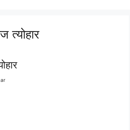
आज त्योहार
योहार
aar