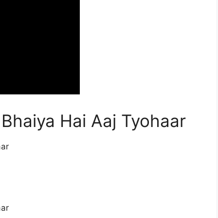
Bhaiya Hai Aaj Tyohaar
aar
aar