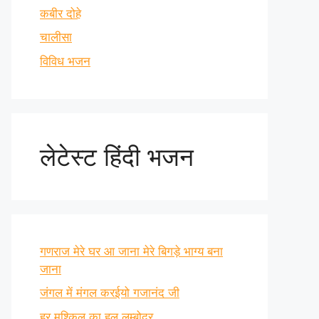
कबीर दोहे
चालीसा
विविध भजन
लेटेस्ट हिंदी भजन
गणराज मेरे घर आ जाना मेरे बिगड़े भाग्य बना
जाना
जंगल में मंगल करईयो गजानंद जी
हर मुश्किल का हल लम्बोदर