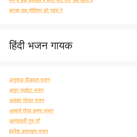
मन में इक हलचल है होती याद तेरी जब आती है
कान्हा सब गोपियन को प्यारा रे
हिंदी भजन गायक
अनुराधा पौडवाल भजन
अनूप जलोटा भजन
अलका गोयल भजन
आचार्य गौरव कृष्णा भजन
आनंदमूर्ती गुरु माँ
इंद्रेश उपाध्याय भजन