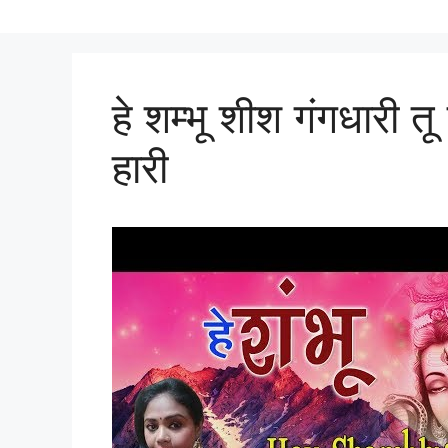
हे शम्भू शीश गंगधारी त
हारी