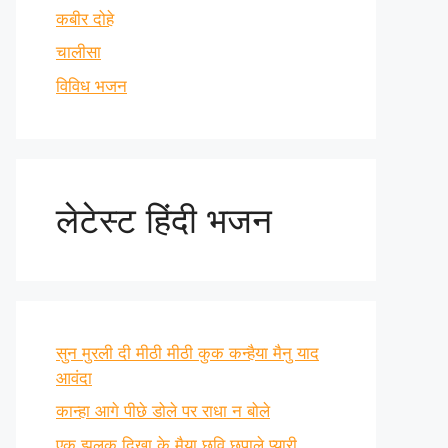
कबीर दोहे
चालीसा
विविध भजन
लेटेस्ट हिंदी भजन
सुन मुरली दी मीठी मीठी कुक कन्हैया मैनु याद
आवंदा
कान्हा आगे पीछे डोले पर राधा न बोले
एक झलक दिखा के मैया छवि छुपाले प्यारी