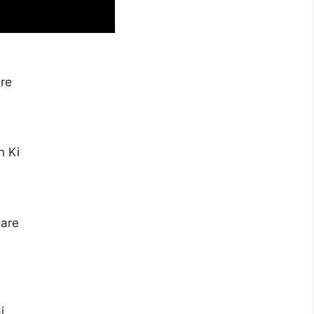
re
n Ki
ware
i