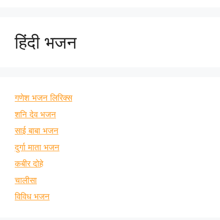
हिंदी भजन
गणेश भजन लिरिक्स
शनि देव भजन
साई बाबा भजन
दुर्गा माता भजन
कबीर दोहे
चालीसा
विविध भजन