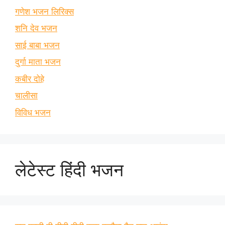
गणेश भजन लिरिक्स
शनि देव भजन
साई बाबा भजन
दुर्गा माता भजन
कबीर दोहे
चालीसा
विविध भजन
लेटेस्ट हिंदी भजन