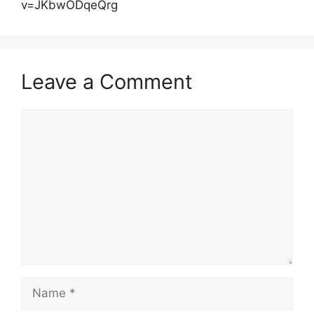
v=JKbwODqeQrg
Leave a Comment
Comment
Name