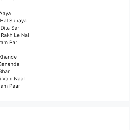
 Aaya
 Hal Sunaya
Dita Sar
 Rakh Le Nal
ram Par
 Khande
 Banande
 Bhar
 Vani Naal
ram Paar