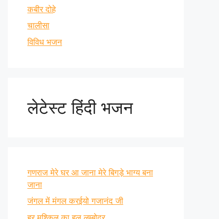
कबीर दोहे
चालीसा
विविध भजन
लेटेस्ट हिंदी भजन
गणराज मेरे घर आ जाना मेरे बिगड़े भाग्य बना
जाना
जंगल में मंगल करईयो गजानंद जी
हर मुश्किल का हल लम्बोदर