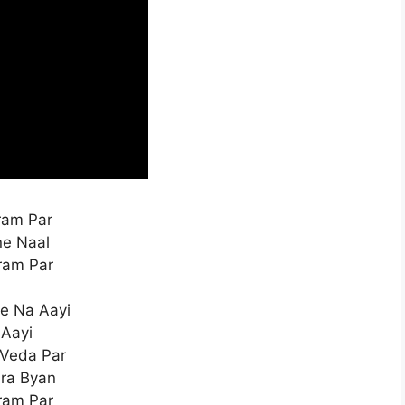
ram Par
ne Naal
ram Par
de Na Aayi
 Aayi
 Veda Par
ara Byan
ram Par