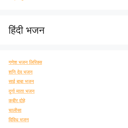
हिंदी भजन
गणेश भजन लिरिक्स
शनि देव भजन
साई बाबा भजन
दुर्गा माता भजन
कबीर दोहे
चालीसा
विविध भजन