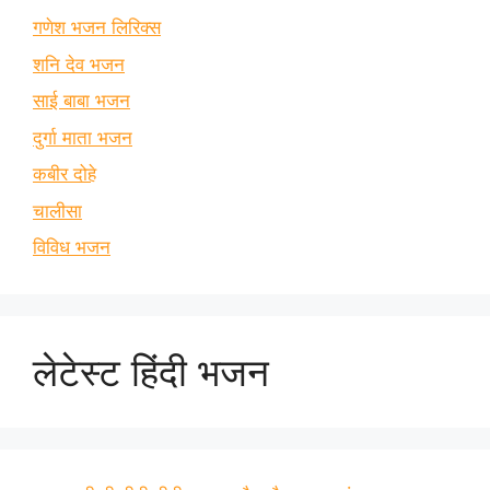
गणेश भजन लिरिक्स
शनि देव भजन
साई बाबा भजन
दुर्गा माता भजन
कबीर दोहे
चालीसा
विविध भजन
लेटेस्ट हिंदी भजन