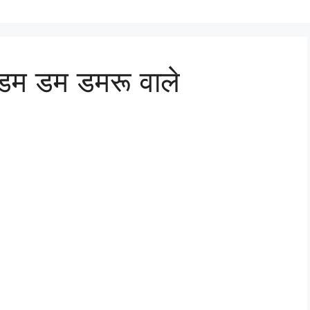
े डम डम डमरू वाले