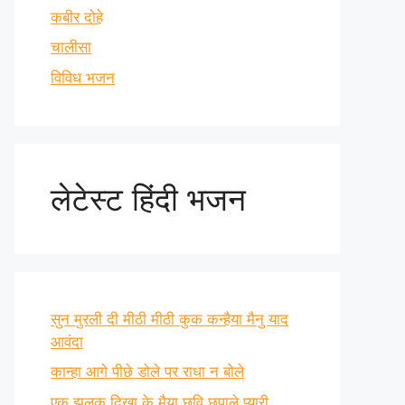
कबीर दोहे
चालीसा
विविध भजन
लेटेस्ट हिंदी भजन
सुन मुरली दी मीठी मीठी कुक कन्हैया मैनु याद
आवंदा
कान्हा आगे पीछे डोले पर राधा न बोले
एक झलक दिखा के मैया छवि छुपाले प्यारी