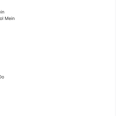
in
ol Mein
a
Do