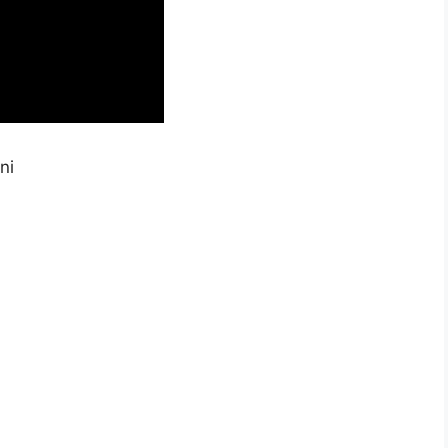
ni
a
a