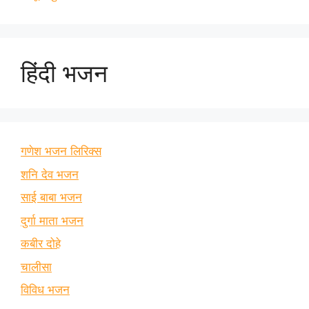
हिंदी भजन
गणेश भजन लिरिक्स
शनि देव भजन
साई बाबा भजन
दुर्गा माता भजन
कबीर दोहे
चालीसा
विविध भजन