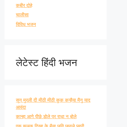
कबीर दोहे
चालीसा
विविध भजन
लेटेस्ट हिंदी भजन
सुन मुरली दी मीठी मीठी कुक कन्हैया मैनु याद
आवंदा
कान्हा आगे पीछे डोले पर राधा न बोले
एक झलक दिखा के मैया छवि छुपाले प्यारी