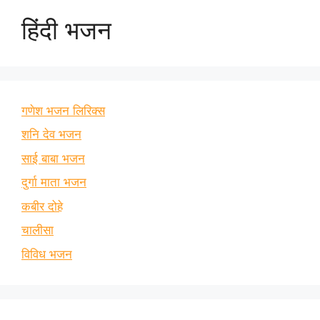
हिंदी भजन
गणेश भजन लिरिक्स
शनि देव भजन
साई बाबा भजन
दुर्गा माता भजन
कबीर दोहे
चालीसा
विविध भजन