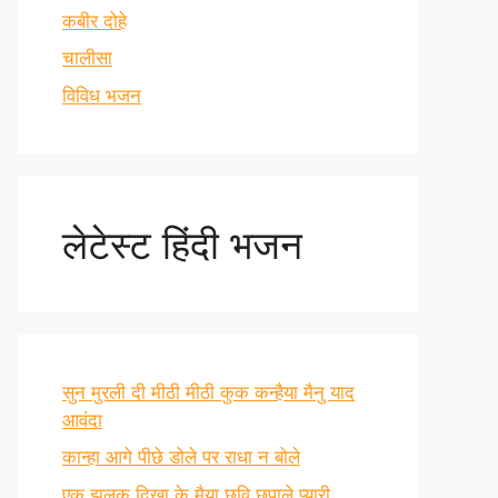
कबीर दोहे
चालीसा
विविध भजन
लेटेस्ट हिंदी भजन
सुन मुरली दी मीठी मीठी कुक कन्हैया मैनु याद
आवंदा
कान्हा आगे पीछे डोले पर राधा न बोले
एक झलक दिखा के मैया छवि छुपाले प्यारी