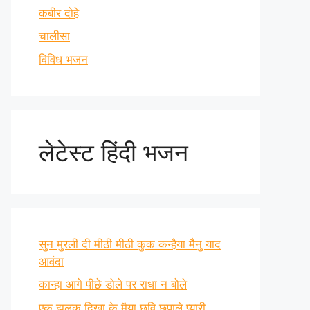
कबीर दोहे
चालीसा
विविध भजन
लेटेस्ट हिंदी भजन
सुन मुरली दी मीठी मीठी कुक कन्हैया मैनु याद
आवंदा
कान्हा आगे पीछे डोले पर राधा न बोले
एक झलक दिखा के मैया छवि छुपाले प्यारी